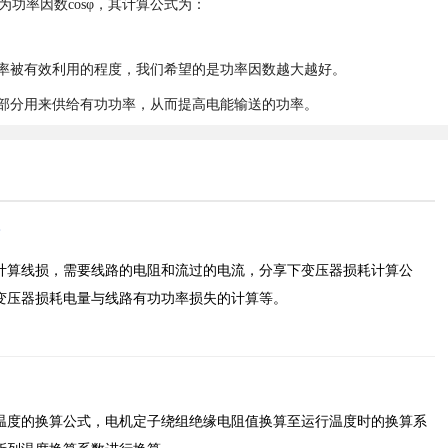
功率因数cosφ，其计算公式为：
率被有效利用的程度，我们希望的是功率因数越大越好。
部分用来供给有功功率，从而提高电能输送的功率。
计算线损，需要线路的电阻和流过的电流，分享下变压器损耗计算公
变压器损耗电量与线路有功功率损失的计算等。
温度的换算公式，电机定子绕组绝缘电阻值换算至运行温度时的换算系