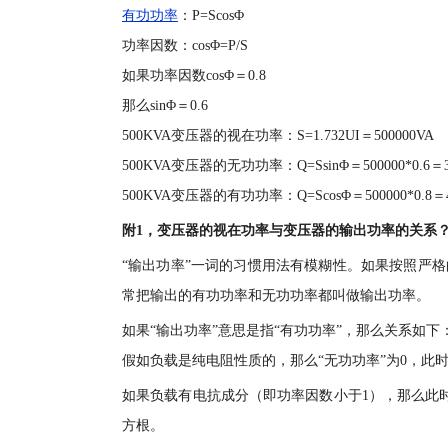
有功功率
：P=ScosΦ
功率因数：cosΦ=P/S
如果功率因数cosΦ＝0.8
那么sinΦ＝0.6
500KVA变压器的视在功率：S=1.732UI＝500000VA
500KVA变压器的无功功率：Q=SsinΦ＝500000*0.6＝3
500KVA变压器的有功功率：Q=ScosΦ＝500000*0.8＝
附1，变压器的视在功率与变压器的输出功率的关系
“输出功率”一词的习惯用法有模糊性。如果按照严
常把输出的有功功率和无功功率都叫做输出功率。
如果“输出功率”意思是指“有功功率”，那么关系如下
假如负载是纯电阻性质的，那么“无功功率”为0，此
如果负载有电抗成分（即功率因数小于1），那么此时有
方根。