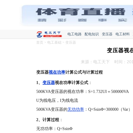
电工电路
配电知识
变压器
电工材料
首页
>
电工基础
>
变压器
变压器视
来源：电工天下
时间：2016
变压器
视在功率
计算公式与计算过程
1、
变压器
视在功率计算公式
：
500KVA变压器的视在功率：S=1.732UI＝500000VA
U为线电压，I为线电流
500KVA变压器的
无功功率
：Q=SsinΦ=300000（Var）
2、计算过程
：
无功功率：Q=SsinΦ