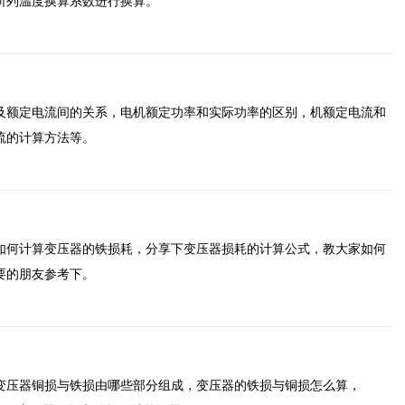
所列温度换算系数进行换算。
及额定电流间的关系，电机额定功率和实际功率的区别，机额定电流和
流的计算方法等。
如何计算变压器的铁损耗，分享下变压器损耗的计算公式，教大家如何
要的朋友参考下。
变压器铜损与铁损由哪些部分组成，变压器的铁损与铜损怎么算，