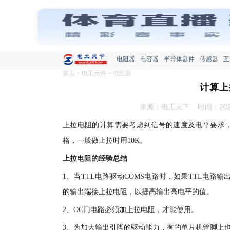
电阻器
电容器
半导体器件
传感器
互
首页
>
电工元件
>
电阻器
计算上
来源：电工天下
时间：2020
上拉电阻的计算需要考虑到信号的速度及电平要求
格，一般做上拉时用10K。
上拉电阻的经验总结
1、当TTL电路驱动COMS电路时，如果TTL电路输
的输出端接上拉电阻，以提高输出高电平的值。
2、OC门电路必须加上拉电阻，才能使用。
3、为加大输出引脚的驱动能力，有的单片机管脚上