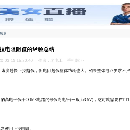
感器
拉电阻阻值的经验总结
-03-19 15:20:40
作者：老电工
手机版>>
，速度越快上拉越低，但电阻越低整体功耗也大。如果整体电路要求不
出的高电平低于COMS电路的最低高电平(一般为3.5V)，这时就需要在TT
也常使用上拉电阻。