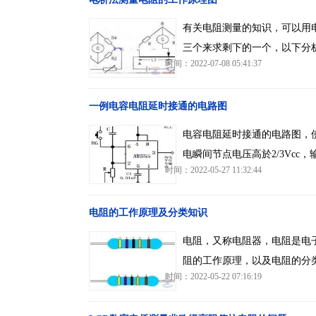
有关电阻测量的知识，可以用
三个来求剩下的一个，以下分
时间：2022-07-08 05:41:37
一例电容电阻延时接通的电路图
电容电阻延时接通的电路图，使用
电瞬间节点电压高於2/3Vcc，
时间：2022-05-27 11:32:44
电阻的工作原理及分类知识
电阻，又称电阻器，电阻是电
阻的工作原理，以及电阻的分
时间：2022-05-22 07:16:19