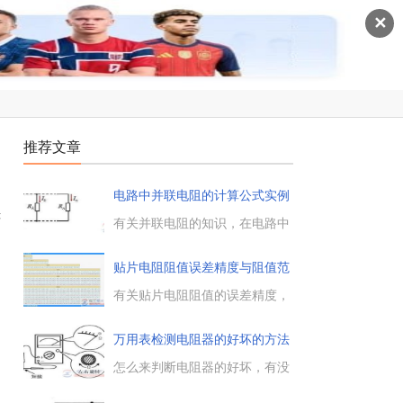
✕
推荐文章
电路中并联电阻的计算公式实例
详
严
有关并联电阻的知识，在电路中
将两个以上电阻并联在一起，怎
么计算总电阻值，电路中并联电
贴片电阻阻值误差精度与阻值范
阻的计算公式是什么样的，下面
围
通过实例来学习下。...
有关贴片电阻阻值的误差精度，
L
贴片电阻的阻值范围，贴片电阻
阻值误差精度有±1%、±2%、
万用表检测电阻器的好坏的方法
±5%、±10%精度，阻值范围从
0R-100M，并介绍了贴片电阻的
怎么来判断电阻器的好坏，有没
特性。...
有一种检测方法，可以快速做出