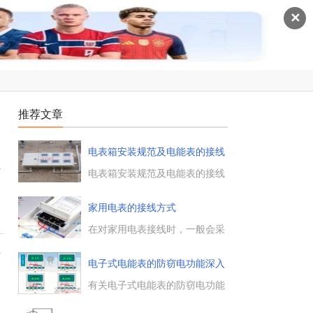
✕
推荐文章
电表箱安装规范及电能表的接线
安
考
电表箱安装规范及电能表的接线
安装要求，表箱应安装在户外，
高度应不高于2.5米，表箱标有清
家用电表的接线方式
晰的编号，电能表接线及电能表
的安装规定。...
在对家用电表接线时，一般会采
用二种方式来接线，一种是顺入
单
式，一种是跳入式，家用电表的
电子式电能表的防窃电功能深入
这二种接线方式，其主要区别就
解
在火线与零线的进出线方面。...
有关电子式电能表的防窃电功能
的相关知识，包括表壳与电表箱