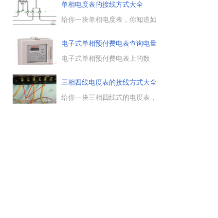
的防窃电技术、防磁场干扰窃
单相电度表的接线方式大全
电、防电流不平衡窃电、防电流
反向窃电、防移除电压窃电
给你一块单相电度表，你知道如
等。...
何来接线吗，与机械式电度表的
接线方式相比，对单相电度表接
电子式单相预付费电表查询电量
线时，操作相对简单一些，小编
的
总结了单相电度表的几种接线方
电子式单相预付费电表上的数
式，供大家参考。...
字，每一组数字会依次显示，很
多人看不懂电表上的数字表示什
三相四线电度表的接线方式大全
么含义，下面电工天下小编就带
大家来了解下。...
给你一块三相四线式的电度表，
你知道如何来接线吗，对三相四
线式的电表进行接线时，火线与
零线的进出口应如何来接线，希
望小编整理的这些三相四线电度
表的接线方式，对大家有所帮
助。...
要