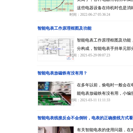
这些电器设备在待机时也是消
时间：2022-06-27 05:36:24
智能电表工作原理框图及功能
智能电表工作原理框图及功能
分构成，智能电表手持单元部
时间：2021-05-29 09:07:23
智能电表放磁铁有没有用？
在多年以前，偷电时一般会在
能电表放磁铁有没有用，小编
时间：2021-03-11 11:11:33
智能电表线接反会不会倒转，电表的正确接线方式看
有关智能电表的使用问题，在