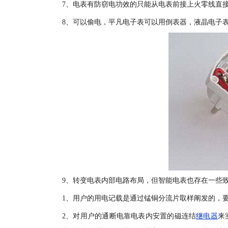
7、电表有防窃电功效的只能从电表前接上火零线直
8、可以偷电，平凡电子表可以用倒表器，液晶电子
9、转变电表内部电路布局，但智能电表也存在一些
1、用户的用电记载是通过锰铜分流片取样阐发的，
2、对用户的通断电靠电表内安置的磁连结
继电器
来