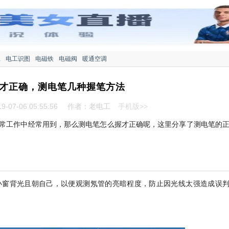
工
电工识图
电磁铁
电磁阀
暖通空调
才正确，测电笔几种握笔方法
-07-06 05:55:56
作者：老电工
手机版>>
常工作中经常用到，那么测电笔怎么握才正确呢，这里分享了测电笔的
小窗背光且朝自己，以便观测氖管的亮暗程度，防止因光线太强造成误