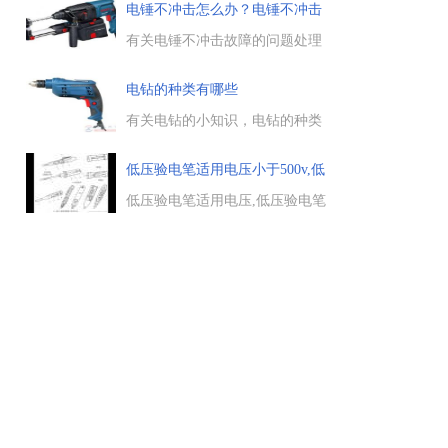
可以使用封口器，二者的作用相
电锤不冲击怎么办？电锤不冲击
同，使用方法相近，但封口器比
故障
封口钳更加方便，下面来看
有关电锤不冲击故障的问题处理
下。...
方法，电锤机械部分故障的重点
为不冲击和冲击无力，不冲击的
电钻的种类有哪些
原因多是活塞和冲锤上的胶圈老
化造成的，这里分享下电锤不冲
有关电钻的小知识，电钻的种类
击的处理方法。...
有哪些，常用的电钻产品共有三
大类，一类是手电钻，一类是冲
低压验电笔适用电压小于500v,低
击钻，第三类是锤钻，电钻的常
用种类，一起来了解下。...
低压验电笔适用电压,低压验电笔
使用方法,低压验电笔只适用于检
验500V以下的低压电，所以绝对
不可用它去接触高压，否则将很
危险。...