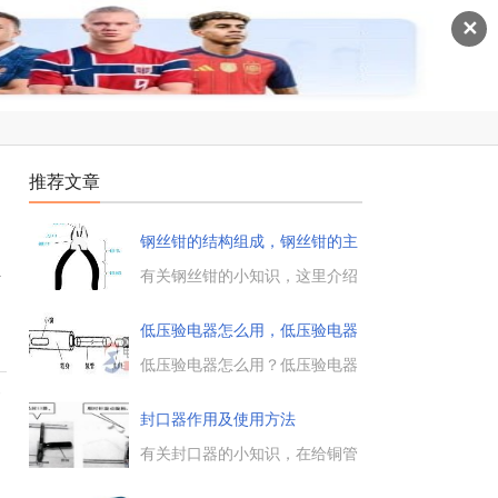
✕
推荐文章
钢丝钳的结构组成，钢丝钳的主
要用
正
有关钢丝钳的小知识，这里介绍
了钢丝钳的结构组成部分，钢丝
钳的主要用途是什么，以及钢丝
低压验电器怎么用，低压验电器
钳的使用方法及注意事项，供大
用法
家学习参考。...
低压验电器怎么用？低压验电器
又称为电笔，用于检测电气设
判
备、电路是否带电，本节重点介
封口器作用及使用方法
绍了低压验电器的结构、低压验
电器用法及注意事项，一起来了
有关封口器的小知识，在给铜管
解下。...
封口时，除了使用封口钳外，还