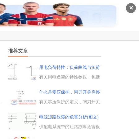
✕
推荐文章
用电负荷特性：负荷曲线与负荷
率
起
有关用电负荷的特性参数，包括
负荷曲线与负荷率二项，负荷曲
线又细分为日负荷曲线、日平均
什么是零压保护，闸刀开关启停
负荷曲线、负荷持续曲线与年负
电动
荷曲线等。...
有关零压保护的定义，闸刀开关
启停电动机时有无零压保护，零
压保护又称失压保护或欠压保
电源短路故障的危害分析(图文)
护，闸刀开关启动和停止电动
机，起不到零压保护作用。...
供配电系统中的短路故障危害很
大，电源短路是一种严重的故