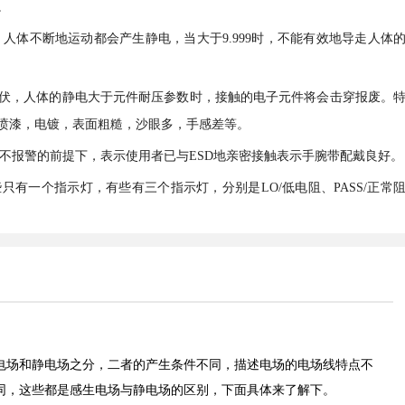
。
系：人体不断地运动都会产生静电，当大于9.999时，不能有效地导走人体
伏，人体的静电大于元件耐压参数时，接触的电子元件将会击穿报废。
壳喷漆，电镀，表面粗糙，沙眼多，手感差等。
警器不报警的前提下，表示使用者已与ESD地亲密接触表示手腕带配戴良好。
有一个指示灯，有些有三个指示灯，分别是LO/低电阻、PASS/正常
电场和静电场之分，二者的产生条件不同，描述电场的电场线特点不
同，这些都是感生电场与静电场的区别，下面具体来了解下。