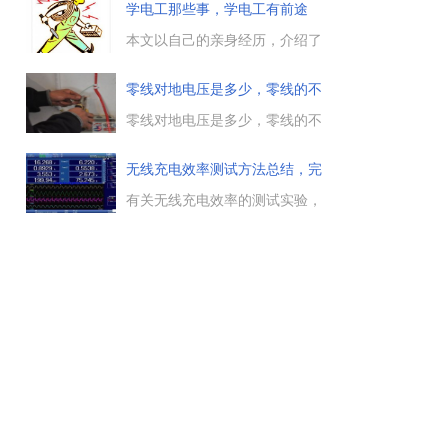
障，造成短路的原因多种多样，
学电工那些事，学电工有前途
常见的防止短路故障危害扩大的
吗，维修
措施，是在电路中接入熔断器或
本文以自己的亲身经历，介绍了
自动断路器，防止短路故障的二
学电工的辛苦之路，很多电工新
次事故发生。...
手朋友会问学电工有前途吗，希
零线对地电压是多少，零线的不
望你能从我这篇车间维修电工的
对地
工作历程，体会到电工的不易，
零线对地电压是多少，零线的不
坚持才会成功。...
对地电压是多少有关零线对地电
压的小知识，零线对地电压是多
无线充电效率测试方法总结，完
少，零线的不对地电压是多少，
整实
零线与地线之间的电压一般小于
有关无线充电效率的测试实验，
2~3V ，地线是保护接地......
介绍了无线充电效率测试的实验
目的，以及所用到的测试工具，
具体的实验步骤，以及对本次无
线充电效率测试数据的分析与总
结等，供大家参考。...