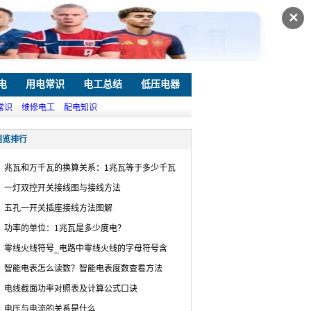
✕
电
用电常识
电工总结
低压电器
常识
维修电工
配电知识
浏览排行
兆瓦和万千瓦的换算关系：1兆瓦等于多少千瓦
一灯双控开关接线图与接线方法
五孔一开关插座接线方法图解
功率的单位：1兆瓦是多少度电？
零线火线符号_电路中零线火线的字母符号含
智能电表怎么读数？智能电表度数查看方法
电线截面功率对照表及计算公式口诀
电压与电流的关系是什么