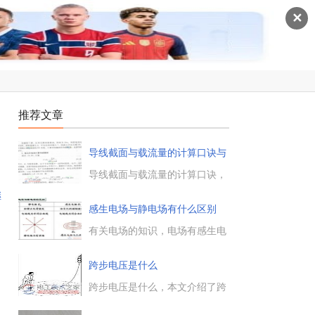
✕
推荐文章
导线截面与载流量的计算口诀与
方
导线截面与载流量的计算口诀，
导线计算因素多，强度温升和损
继
耗，另外负载大与小，敷设方式
感生电场与静电场有什么区别
也很多，平时工作不用算，根据
电流选导线，绝缘导线在不同敷
有关电场的知识，电场有感生电
设方式时的允许载流量。...
场和静电场之分，二者的产生条
件不同，描述电场的电场线特点
跨步电压是什么
不同，电场方向的判断方法也不
同，这些都是感生电场与静电场
跨步电压是什么，本文介绍了跨
的区别，下面具体来了解下。...
步电压的基本知识，跨步电压是