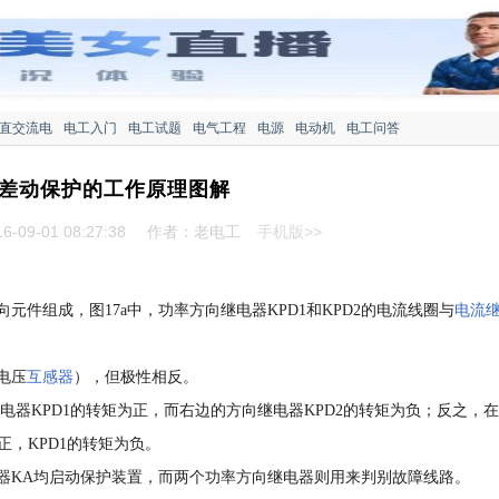
直交流电
电工入门
电工试题
电气工程
电源
电动机
电工问答
差动保护的工作原理图解
-09-01 08:27:38
作者：老电工
手机版>>
件组成，图17a中，功率方向继电器KPD1和KPD2的电流线圈与
电流
电压
互感器
），但极性相反。
继电器KPD1的转矩为正，而右边的方向继电器KPD2的转矩为负；反之，在
为正，KPD1的转矩为负。
器KA均启动保护装置，而两个功率方向继电器则用来判别故障线路。