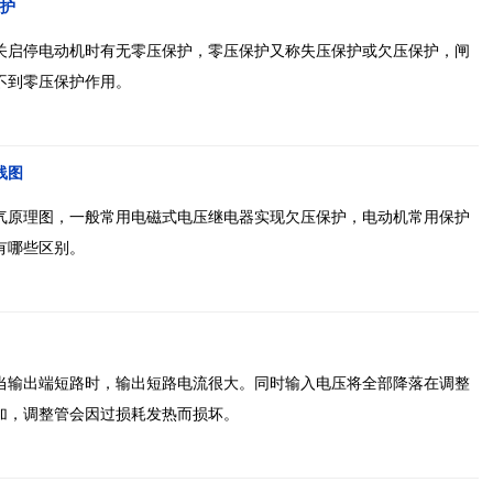
护
关启停电动机时有无零压保护，零压保护又称失压保护或欠压保护，闸
不到零压保护作用。
线图
气原理图，一般常用电磁式电压继电器实现欠压保护，电动机常用保护
有哪些区别。
当输出端短路时，输出短路电流很大。同时输入电压将全部降落在调整
加，调整管会因过损耗发热而损坏。