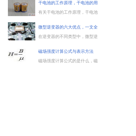
指电气设备发生接地故障时，在
干电池的工作原理，干电池的用
接地电流入地点周围电位分布区
途
，
行走的人，其两脚之间的电
有关干电池的工作原理，干电池
压。...
是一种伏打电池，干电池处于化
学电源中的原电池，是一种一次
微型逆变器的六大优点，一文全
使
性电池，除了解干电池的原理
面了
外，还需要知道干电池的一般用
在逆变器的不同类型中，微型逆
途。...
变器有着显著的优点，其应用范
围也是相当广泛的，这里总结了
磁场强度计算公式与表示方法
微型逆变器的六大优点，帮助大
家了解下这种逆变器的特点，有
磁场强度计算公式的是什么，磁
需要的朋友参考下。...
场中某点的磁场强度等于该点的
磁感应强度B与媒介质的磁导率
的比值，用公式怎么表示，磁场
强度的国际单位制单位A/m（安
每米）。...