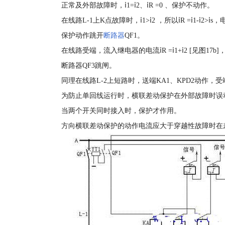
正常及外部故障时，ⅰ1=ⅰ2、ⅰR =0 、保护不动作。
在线路L-1上K点故障时，ⅰ1>ⅰ2 ，所以ⅰR =ⅰ1-ⅰ
保护动作跳开
断路器
QF1。
在线路受端，流入继电器的电流ⅰR =ⅰ1+ⅰ2 [见图1
断路器QF3跳闸。
同理在线路L-2上短路时，送端KA1、KPD2动作，受
为防止单回线运行时，横联差动保护在外部故障时误
当两个开关同时接入时，保护才作用。
方向横联差动保护的动作电流应大于穿越性故障时在