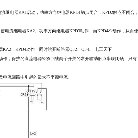
2>ⅰs，电流继电器KA1启动，功率方向继电器KPD1触点闭合，KPD2触点不闭合
7b]，使电流继电器KA2、功率方向继电器KPD3动作，而KPD4不动作，从而
端KA2、KPD4动作，同时跳开断路器QF2、QF4。 电工天下
动作，保护的直流电源经双回线两个开关的常开辅助触点串联闭锁，只有
差电流回路中引起的最大不平衡电流。