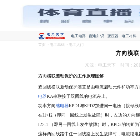
电工电路
配电知识
变压器
电工材料
首页
>
电工基础
>
电工入门
方向横联
来源：电工天下
时间：2016
方向横联差动保护的工作原理图解
双回线横联差动保护装置是由电流启动元件和功率方向元
电器
KA串联接于双回线的电流差上。
功率方向
继电器
KPD1与KPD2加进同一电压（接母线
在I1>I2（即同一回线上发生故障）时，左边的方向
I2>I1 （即另一回线上发生故障）时，KPD2的转矩
这样两回线路中任一回线路上发生故障时，电流继电