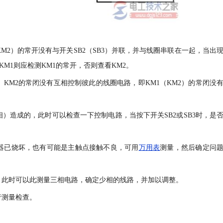
KM2）的常开没有与开关SB2（SB3）并联，并与线圈串联在一起，当出
KM1则应检测KM1的常开，否则查看KM2。
、KM2的常闭没有互相控制彼此的线圈电路，即KM1（KM2）的常闭没
）造成的，此时可以检查一下控制电路，当按下开关SB2或SB3时，是
器已烧坏，也有可能是主触点接触不良，可用
万用表
测量，然后确定问
，此时可以此测量三相电路，确定少相的线路，并加以调整。
行测量检查。