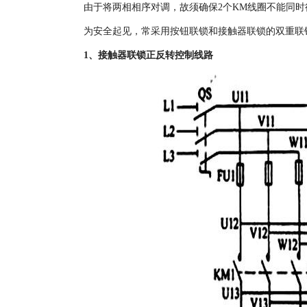
由于将两相相序对调，故须确保2个KM线圈不能同
为安全起见，常采用按钮联锁和接触器联锁的双重联
1、接触器联锁正反转控制线路