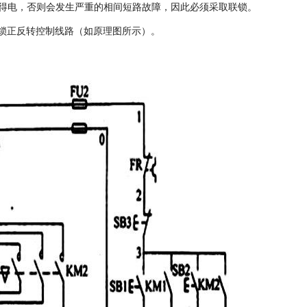
时得电，否则会发生严重的相间短路故障，因此必须采取联锁。
锁正反转控制线路（如原理图所示）。