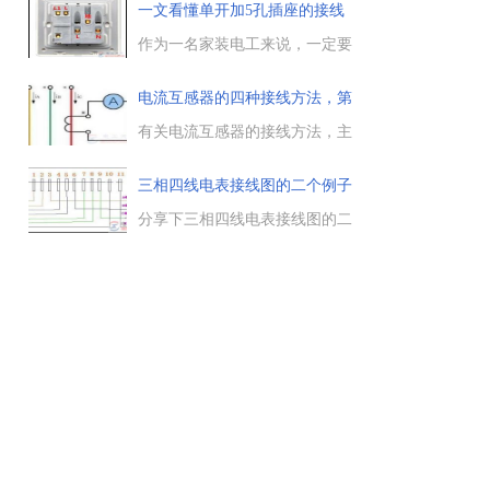
解清楚网线的标准线序，标准
一文看懂单开加5孔插座的接线
568A和标准586B两种网线的颜
方
色顺序，再来看下网络水晶的接
作为一名家装电工来说，一定要
法，一是直通线法，二是交叉线
掌握好各种开关和灯的接线，对
接法。...
于常见开关怎么接线，单开加五
电流互感器的四种接线方法，第
孔插座的座线方法，则是必须要
三种
掌握的，以单开加五孔插座怎么
有关电流互感器的接线方法，主
接线为例，来开始今天的学
要包括单台电流互感器的接线
习。...
法，三相完全星形接线和三角形
三相四线电表接线图的二个例子
接线法，两相不完全星形接线
法，以及两相差电流接线法，额
分享下三相四线电表接线图的二
需要的朋友参考下。...
个例子，不带电流互感器的三相
四线电表接线图，带电流互感器
的三相四线电表接线图，确何安
全，应将电流互感器S2端连接后
接地。...
的