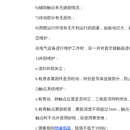
6)辅助触点有无烧损情况；
7)传动部分有无损伤；
8)周围运行环境有无不利运行的因素，如振动过大、
②维护：
在电气设备进行维护工作时，应一并对真空接触器进
1)外部维护：
a.清扫外部灰尘；
b.检查各紧固件是否松动，特别是导体连接部分，防
2)触点系统维护：
a.检查动、静触点位置是否对正，三相是否同时闭合
b.检查触点磨损程度，磨损深度不得超过1mm，
触点时不允许使用砂纸，应使用整形锉；
c.测量相间
绝缘电阻
，阻值不低于10MΩ；