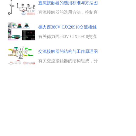
构与参数，交流接触器的选用原
直流接触器的选用标准与方法图
则，不同负载下交流接触器的选
解
用，有特殊要求情况下交流接触
直流接触器的选用方法，控制直
器的选用等。...
流电动机时的选用，选用时要弄
清电动机实际运行时的主要技术
德力西380V CJX20910交流接触
参数，控制直流电磁铁时的选用
器
等。...
有关德力西380V CJX20910交流
接触器的接线方法，CJX20910接
触器实物接线图，CJX20910和
交流接触器的结构与工作原理图
CJX20901交流接触器接线图。...
文
有关交流接触器的结构组成，分
类电磁机构、主触点和灭弧系统
等，交流接触器的结构简介，以
及接触器的工作原理，对接触器
做一个全面的认识。...