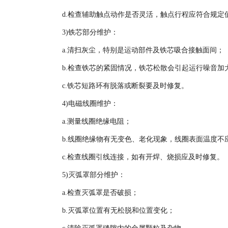
d.检查辅助触点动作是否灵活，触点行程应符合规
3)铁芯部分维护：
a.清扫灰尘，特别是运动部件及铁芯吸合接触面间；
b.检查铁芯的紧固情况，铁芯松散会引起运行噪音加
c.铁芯短路环有脱落或断裂要及时修复。
4)电磁线圈维护：
a.测量线圈绝缘电阻；
b.线圈绝缘物有无变色、老化现象，线圈表面温度不应
c.检查线圈引线连接，如有开焊、烧损应及时修复。
5)灭弧罩部分维护：
a.检查灭弧罩是否破损；
b.灭弧罩位置有无松脱和位置变化；