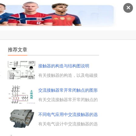
✕
推荐文章
接触器的构造与结构图说明
维
有关接触器的构造，以及电磁接
触器的原理结构与实际结构，接
触器由电磁系统、触头系统、灭
交流接触器常开常闭触点的图形
弧装置、复位弹簧等几部分构
符
成。...
有关交流接触器常开常闭触点的
图形符号，包括交流接触器的线
圈图形符号，交流接触器的常闭
不同电气应用中交流接触器的选
触点图形符号，交流接触器的常
用
开触点图形符号等。...
有关电气设计中交流接触器的选
用原则，介绍了交流接触器的结