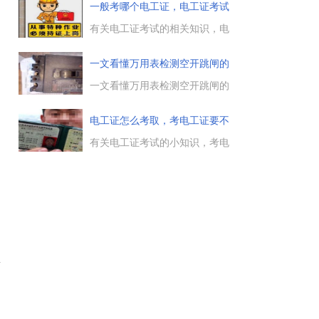
帽、蓝色安全帽、橙色安全帽
一般考哪个电工证，电工证考试
等，那么戴橙色安全帽的是什么
时间
职位，橙色安全帽多为第三方管
有关电工证考试的相关知识，电
理人员，用来区别单位之间的管
工证的种类很多，很多人搞不懂
理人员，下面来了解下。...
究竟哪一种电工证，这个最好是
一文看懂万用表检测空开跳闸的
与工作需求相结合，然后报考对
方
应的电工证，具体电工证的考试
一文看懂万用表检测空开跳闸的
时间，咨询当地培训机构就可
方法，空气开关跳闸的原因一般
以。...
有三种，一是短路，二是过载，
电工证怎么考取，考电工证要不
三是误动作。短路不用测量，有
要报
明显的声光电现象，一般是排除
有关电工证考试的小知识，考电
短路原因。...
工证需要参加培训班吗，在什么
地方报名，什么时间考试，一般
是需要找个培训机构来培训，然
后再报名考试的，有关报名资料
与考试内容，参见本文的介
绍。...
安