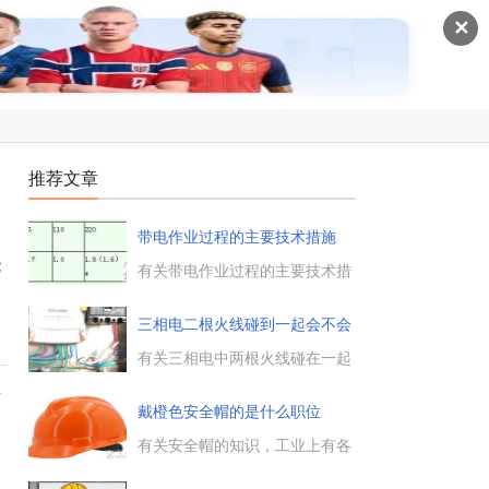
✕
推荐文章
带电作业过程的主要技术措施
能
有关带电作业过程的主要技术措
施，保持人身与带电体间的安全
距离，绝缘工具最小有效绝缘长
三相电二根火线碰到一起会不会
度，将高压电场场强限制到对人
短
身无损害的程度，并制订带电作
有关三相电中两根火线碰在一起
业技术方案。...
的问题，三相电二根火线相碰
G
时，究竟会不会造成短路的问
戴橙色安全帽的是什么职位
题，火线与火线之间是否存在断
路现象，一起来看下。...
有关安全帽的知识，工业上有各
种颜色的安全帽，比如白色安全