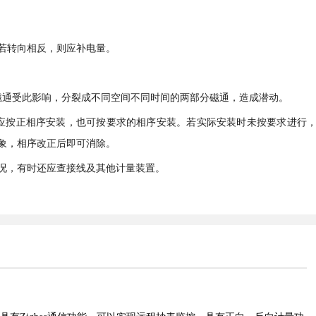
若转向相反，则应补电量。
磁通受此影响，分裂成不同空间不同时间的两部分磁通，造成潜动。
应按正相序安装，也可按要求的相序安装。若实际安装时未按要求进行
象，相序改正后即可消除。
况，有时还应查接线及其他计量装置。