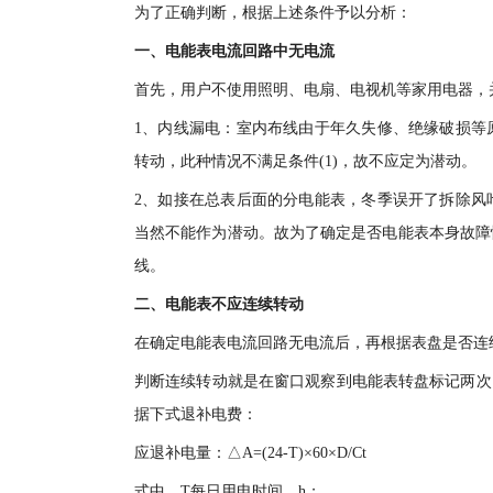
为了正确判断，根据上述条件予以分析：
一、电能表电流回路中无电流
首先，用户不使用照明、电扇、电视机等家用电器，
1、内线漏电：室内布线由于年久失修、绝缘破损等
转动，此种情况不满足条件(1)，故不应定为潜动。
2、如接在总表后面的分电能表，冬季误开了拆除风
当然不能作为潜动。故为了确定是否电能表本身故障
线。
二、电能表不应连续转动
在确定电能表电流回路无电流后，再根据表盘是否连
判断连续转动就是在窗口观察到电能表转盘标记两次以上。
据下式退补电费：
应退补电量：△A=(24-T)×60×D/Ct
式中 T每日用电时间，h；