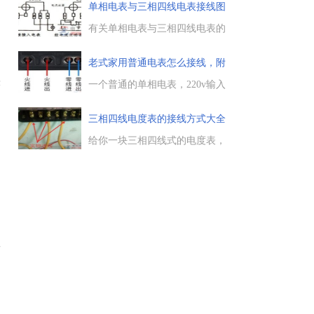
流选电流档位，测电压选电压档
单相电表与三相四线电表接线图
位，测电阻选电阻档位，选择开
原
关旋在5mA档与直流10v档时的
有关单相电表与三相四线电表的
读数方法。...
接线图，要注意电表接线的一般
原则，注意两种回路：电压回路
老式家用普通电表怎么接线，附
与电流回路，这样在设计电表接
单相
表
线图时，才会应用到位。...
一个普通的单相电表，220v输入
电压的家用电表怎么来接线，对
电表的四个接线端子应该怎么走
三相四线电度表的接线方式大全
线，这里提供了一张老式家用普
，
通电表的接线图，有需要的朋友
给你一块三相四线式的电度表，
相
参考下。...
你知道如何来接线吗，对三相四
线式的电表进行接线时，火线与
零线的进出口应如何来接线，希
望小编整理的这些三相四线电度
表的接线方式，对大家有所帮
助。...
根