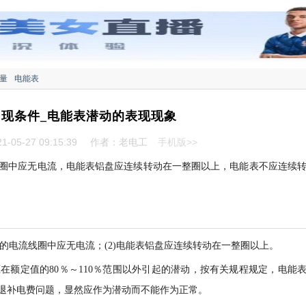
量
电能表
现条件_电能表潜动的表现现象
-05-27 09:15:39
作者：老电工
手机版>>
圈中应无电流，电能表铝盘应连续转动在一整圈以上，电能表不应连续
表的电流线圈中应无电流；(2)电能表铝盘应连续转动在一整圈以上。
在额定值的80％～110％范围以外引起的潜动，按有关规程规定，电能
退补电费问题，显然应作为潜动而不能作为正常。