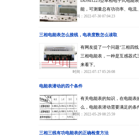
DDSu1225型单相电子式电
能，可测量总有功功率、电流、
时间：2022-07-30 07:04:23
三相电能表怎么接线，电表度数怎么读取
有网友提了一个问题“三相四
三相电能表，一种是互感器式
来看下。
时间：2022-07-17 05:26:08
电能表潜动的四个条件
有关电能表的知识，在电能表
么，电能表潜动需要满足的条
时间：2022-05-29 08:25:59
三相三线有功电能表的正确检查方法