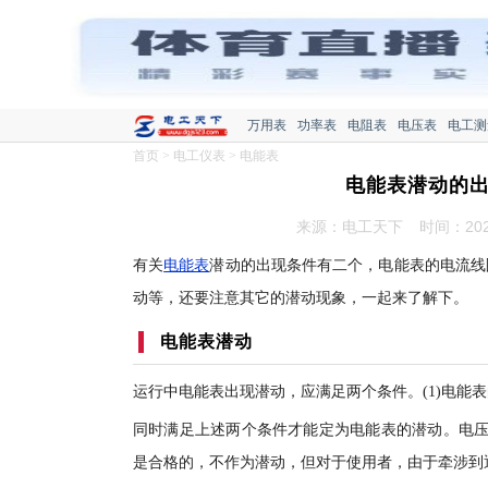
万用表
功率表
电阻表
电压表
电工测
首页
>
电工仪表
>
电能表
电能表潜动的出
来源：电工天下
时间：2021
有关
电能表
潜动的出现条件有二个，电能表的电流线
动等，还要注意其它的潜动现象，一起来了解下。
电能表潜动
运行中电能表出现潜动，应满足两个条件。(1)电能
同时满足上述两个条件才能定为电能表的潜动。电压
是合格的，不作为潜动，但对于使用者，由于牵涉到