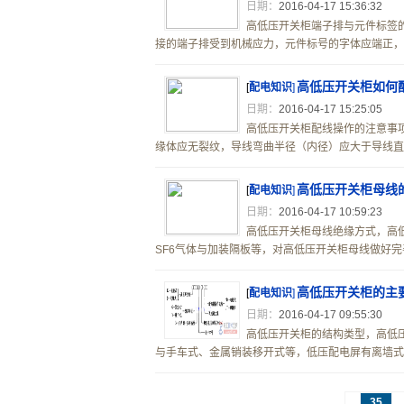
日期：
2016-04-17 15:36:32
高低压开关柜端子排与元件标签
接的端子排受到机械应力，元件标号的字体应端正，内
高低压开关柜如何
[
配电知识
]
日期：
2016-04-17 15:25:05
高低压开关柜配线操作的注意事
缘体应无裂纹，导线弯曲半径（内径）应大于导线直径
高低压开关柜母线
[
配电知识
]
日期：
2016-04-17 10:59:23
高低压开关柜母线绝缘方式，高
SF6气体与加装隔板等，对高低压开关柜母线做好完善
高低压开关柜的主
[
配电知识
]
日期：
2016-04-17 09:55:30
高低压开关柜的结构类型，高低
与手车式、金属销装移开式等，低压配电屏有离墙式和
35