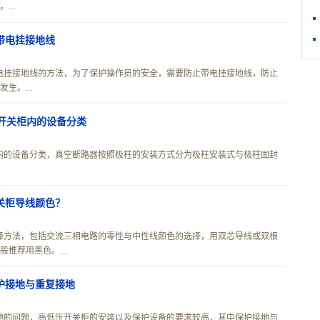
..
带电挂接地线
电挂接地线的方法，为了保护操作员的安全，需要防止带电挂接地线，防止
生。...
开关柜内的设备分类
内的设备分类，真空断路器按照极柱的安装方式分为极柱安装式与极柱固封
关柜导线颜色？
择方法，包括交流三相电路的零性与中性线颜色的选择，用双芯导线或双根
推荐用黑色。...
护接地与重复接地
地的问题，高低压开关柜的安装以及保护设备的要求较高，其中保护接地与