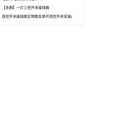
【多图】一灯三控开关接线图
双控开关接线图实物图及单开双控开关安装(