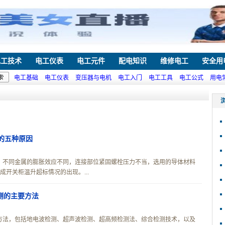
电工技术
电工仪表
电工元件
配电知识
维修电工
安全用
电工基础
电工仪表
变压器与电机
电工入门
电工工具
电工公式
用电
的五种原因
，不同金属的膨胀效应不同，连接部位紧固螺栓压力不当，选用的导体材料
开关柜温升超标情况的出现。...
测的主要方法
方法，包括地电波检测、超声波检测、超高频检测法、综合检测技术，以及