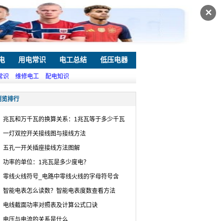
✕
电
用电常识
电工总结
低压电器
常识
维修电工
配电知识
浏览排行
兆瓦和万千瓦的换算关系：1兆瓦等于多少千瓦
一灯双控开关接线图与接线方法
五孔一开关插座接线方法图解
功率的单位：1兆瓦是多少度电？
零线火线符号_电路中零线火线的字母符号含
智能电表怎么读数？智能电表度数查看方法
电线截面功率对照表及计算公式口诀
电压与电流的关系是什么