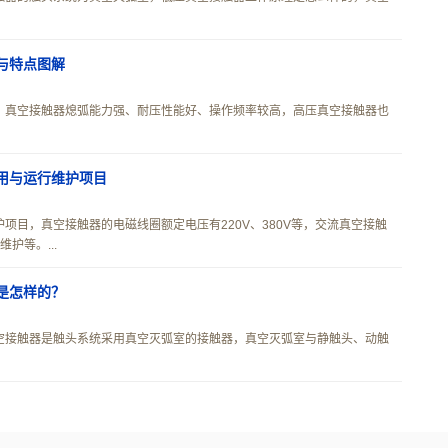
与特点图解
，真空接触器熄弧能力强、耐压性能好、操作频率较高，高压真空接触器也
用与运行维护项目
项目，真空接触器的电磁线圈额定电压有220V、380V等，交流真空接触
护等。...
是怎样的？
空接触器是触头系统采用真空灭弧室的接触器，真空灭弧室与静触头、动触