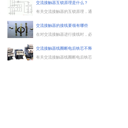
题，包括CJ20系列交流接触器、
交流接触器互锁原理是什么？
B系列交流接触器、3TB系列空
气电磁式交流接触器的型号与选
有关交流接触器的互锁原理，通
合
型。...
过交流接触器与电动机的连接控
制，来解释什么是交流接触器的
交流接触器的接线要领有哪些
互锁，感兴趣的电工朋友参考
下。...
在对交流接触器进行接线时，必
须掌握如下的操作要领：1、交
流接触器分“主线路”和“控制线
交流接触器线圈断电后铁芯不释
路”二大部分，还有几对“常
放
闭”和“常开”。2、把需要接通和
有关交流接触器线圈断电后铁芯
断开的主线路分别接入交流接触
不能释放的问题分析，安装不符
器的输入端和输出端。...
合要求，频繁撞击，铁芯极面变
形，铁芯磁极面上的油污和粉尘
过多，接触器的触头熔焊等。...