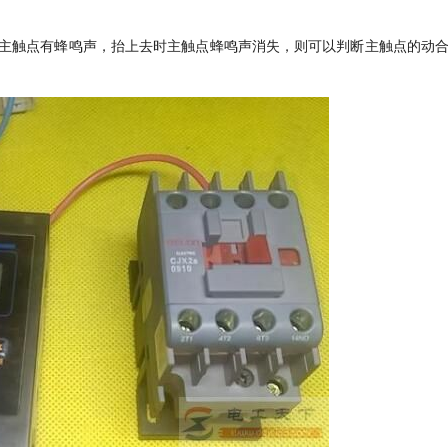
主触点有蜂鸣声，抬上去时主触点蜂鸣声消失，则可以判断主触点的动