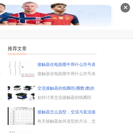
✕
推荐文章
接触器在电路图中用什么符号表
示
触
接触器在电路图中用什么符号表
示，接触器的电气符号是什么，
很多初学的电工朋友对此不了
交流接触器的线圈匝(圈数)数的
解，这里电工技术之家小编为大
计
家带来接触器的电气符号，包括
如何计算交流接触器的线圈匝
主触点与线圈等符号。...
(圈数)数，交流接触器的线圈圈
数计算公式的例子，根据已知圈
接触器怎么选型，交流与直流接
数、已知电压等关键数据，计算
触器
出接触器的线圈匝数多少圈。...
有关接触器如何选型的方法，交
流接触器与直流接触器的选型问
点