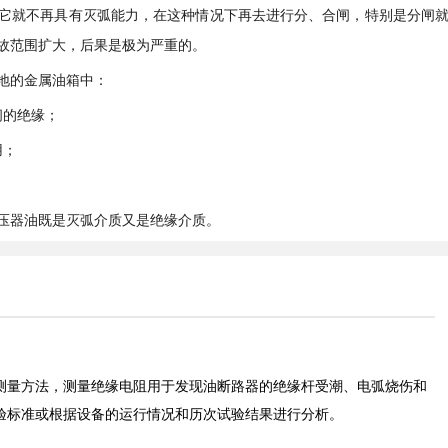
它就不再具有灭弧能力，在这种情况下再去进行分、合闸，特别是分闸
故范围扩大，后果是极为严重的。
地的金属油箱中：
间的绝缘；
用；
。
压器油既是灭弧介质又是绝缘介质。
测量方法，测量绝缘电阻用于发现油断路器的绝缘杆受潮、电弧烧伤和
验标准或根据设备的运行情况和历次试验结果进行分析。