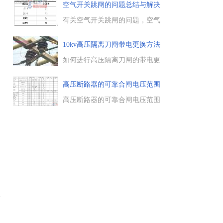
开跳闸的原因有哪些，分析了空
空气开关跳闸的问题总结与解决
气开关总跳闸的三种情况，家用
方
空气开关跳闸的应急处理方法。
有关空气开关跳闸的问题，空气
空气开关是低压配电网...
开关跳闸的问题分析，防止高压
系统闪电瞬间失压脱扣器衔铁释
10kv高压隔离刀闸带电更换方法
放的几种方案，空开跳闸的技术
(
改造依据与解决方法。...
如何进行高压隔离刀闸的带电更
换，高压设备例行巡检中，对
10kv高压隔离刀闸带电更换的方
高压断路器的可靠合闸电压范围
法，在施工之前，先在变电站退
额
出该组线路的自动重合闸装
高压断路器的可靠合闸电压范围
置。...
额定值是多少，高压断路器合
闸、分闸线圈额定电压、电流参
数一览表，断路器合闸最低动作
电压在额定电压的30％－65％
间，是指在此范围内断路器应可
靠合闸。...
喷