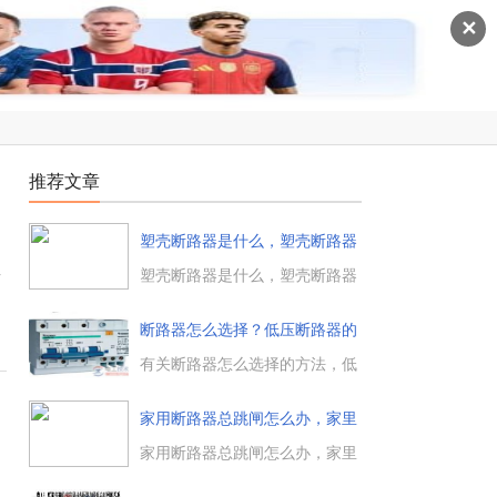
✕
推荐文章
塑壳断路器是什么，塑壳断路器
的结
二
塑壳断路器是什么，塑壳断路器
的结构与原理解析塑壳式断路器
具有过载长延时、短路瞬动的二
断路器怎么选择？低压断路器的
段保护功能，还可以与漏电器、
选型
测量、电操等模块单元配合使
有关断路器怎么选择的方法，低
用。在低压配电系统中，...
压断路器的七大选型原则，低压
电器选型的一般原则，配电用断
家用断路器总跳闸怎么办，家里
路器的选型，电动机保护用自动
空开
开关的选型，照明用自动开关的
家用断路器总跳闸怎么办，家里
选型等。...
空开跳闸的原因分析有关家里空