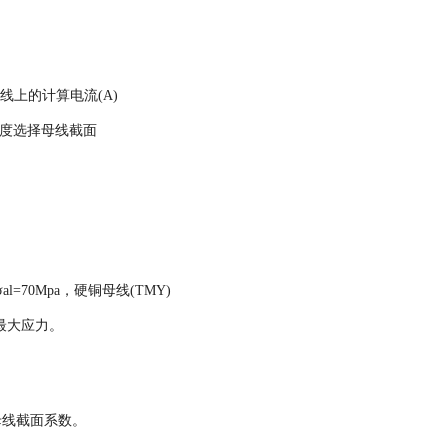
母线上的计算电流(A)
度选择母线截面
l=70Mpa，硬铜母线(TMY)
生的最大应力。
为母线截面系数。