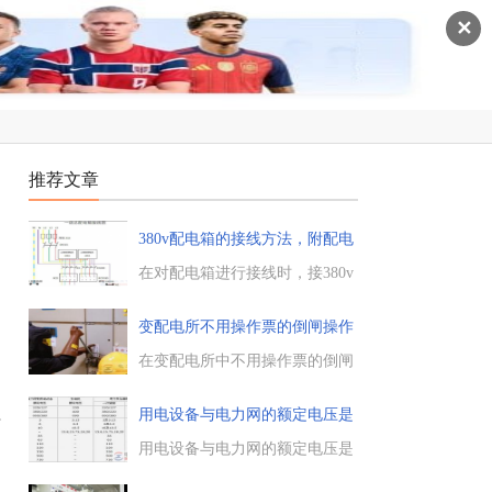
✕
推荐文章
380v配电箱的接线方法，附配电
箱的
在对配电箱进行接线时，接380v
电压的配电箱怎么接线，在接线
时要注意哪些问题，电工天下小
变配电所不用操作票的倒闸操作
编整理了380v配电箱的接线方
有
法，以及相关的接线图，供大家
在变配电所中不用操作票的倒闸
学习参考。...
操作，主要有如下几项：处理事
故的倒闸操作，在情况紧急时可
用电设备与电力网的额定电压是
母
先行操作，事后再向上级汇报，
多
并作记录。单项设备的倒闸操
用电设备与电力网的额定电压是
作，比如操作一个隔离开关时，
多少，我国用电设备的额定电压