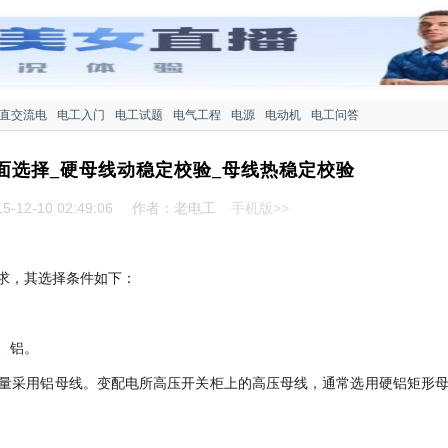
直交流电
电工入门
电工试题
电气工程
电源
电动机
电工问答
面选择_硬母线动稳定校验_母线热稳定校验
-12-10 02:49:06
作者：老电工
手机版>>
求，其选择条件如下：
、铝。
量采用铝母线。变配电所高压开关柜上的高压母线，通常选用硬铝矩形