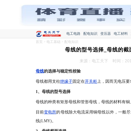
电工电路
配电知识
变压器
电工材料
首页
>
电工基础
>
配电知识
母线的型号选择_母线的截
来源：电工天下
时间：2015
母线
的选择与稳定性校验
母线都用支柱
绝缘子
固定在
开关柜
上，因而无电压要
1、母线的型号选择
母线的种类有矩形母线和管形母线，母线的材料有铜
目前
变电所
的母线除大电流采用铜母线以外，一般尽
线(LMY)。