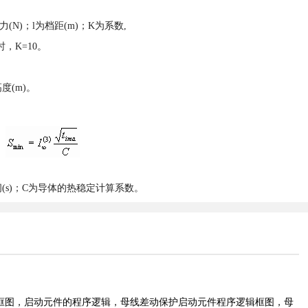
N)；l为档距(m)；K为系数,
，K=10。
度(m)。
时间(s)；C为导体的热稳定计算系数。
框图，启动元件的程序逻辑，母线差动保护启动元件程序逻辑框图，母