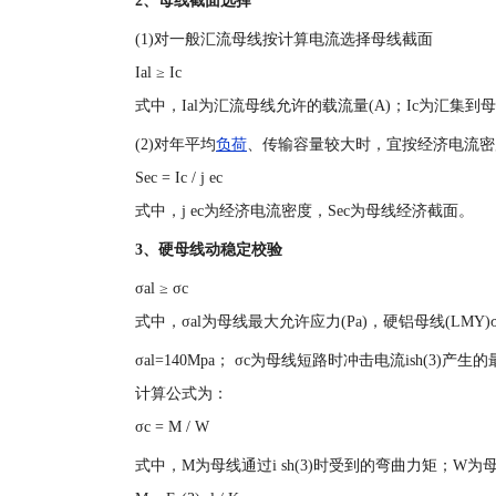
2、母线截面选择
(1)对一般汇流母线按计算电流选择母线截面
Ial ≥ Ic
式中，Ial为汇流母线允许的载流量(A)；Ic为汇集到
(2)对年平均
负荷
、传输容量较大时，宜按经济电流密
Sec = Ic / j ec
式中，j ec为经济电流密度，Sec为母线经济截面。
3、硬母线动稳定校验
σal ≥ σc
式中，σal为母线最大允许应力(Pa)，硬铝母线(LMY)σa
σal=140Mpa； σc为母线短路时冲击电流ish(3)产
计算公式为：
σc = M / W
式中，M为母线通过i sh(3)时受到的弯曲力矩；W