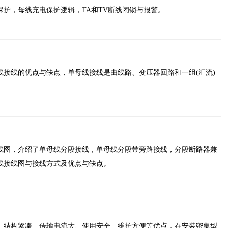
护，母线充电保护逻辑，TA和TV断线闭锁与报警。
线接线的优点与缺点，单母线接线是由线路、变压器回路和一组(汇流)
线图，介绍了单母线分段接线，单母线分段带旁路接线，分段断路器兼
线接线图与接线方式及优点与缺点。
、结构紧凑、传输电流大、使用安全、维护方便等优点，在安装密集型