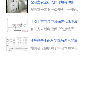
可以不填写操作票。...
UFe，与电力网的额定电压Uwe
配电室安全出入操作规程30条
是相等的，即UFe = Uwe，线路
(图
首端的电压将高出额定电压，线
配电室一定要严保安全，进出配
路末端的电压将低于额定电
电房与配电室必须登记，外来人
压。...
员进入配电房需持准入文件并按
【图】方向过电流保护接线图及
要求登记，并做好配电房火灾的
原
预防工作，以及电气设备的安全
有关方向过电流保护的接线图，
防火措施等。...
方向过电流保护的动作时限，将
动作方向一致的保护，按逆向阶
接线端子中电气间隙与爬电距离
梯原则进行整定，各相电流继电
的
器的触点和对应功率方向继电器
如何确定接线端子中电气间隙与
触点串联。...
爬电距离，电气间隙：两个导电
部件之间在空气中最短的距离，
爬电距离：两个导电部件之间沿
绝缘材料表面测得的最短距离，
如何确定，一起来看看。...