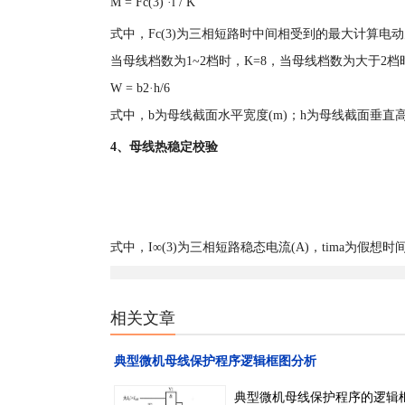
M = Fc(3) ·l / K
式中，Fc(3)为三相短路时中间相受到的最大计算电动力(
当母线档数为1~2档时，K=8，当母线档数为大于2档时
W = b2·h/6
式中，b为母线截面水平宽度(m)；h为母线截面垂直高
4、母线热稳定校验
式中，I∞(3)为三相短路稳态电流(A)，tima为假想
相关文章
典型微机母线保护程序逻辑框图分析
典型微机母线保护程序的逻辑